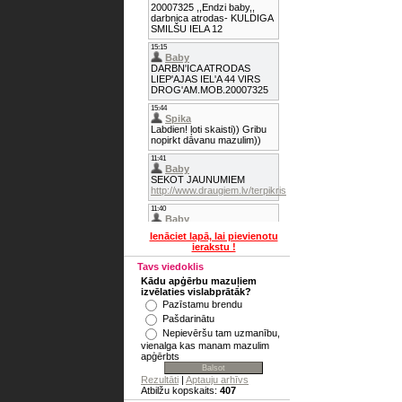
Ienāciet lapā, lai pievienotu
ierakstu !
Tavs viedoklis
Kādu apģērbu mazuļiem
izvēlaties vislabprātāk?
Pazīstamu brendu
Pašdarinātu
Nepievēršu tam uzmanību,
vienalga kas manam mazulim
apģērbts
Rezultāti
|
Aptauju arhīvs
Atbilžu kopskaits:
407