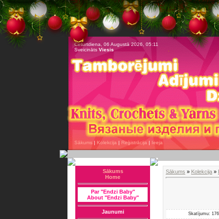
Ceturtdiena, 06 Augustā 2026, 05:11
Sveicināts
Viesis
Sākums
|
Kolekcija
|
Reģistrācija
|
Ieeja
Sākums
Sākums
»
Kolekcija
»
Home
Par "Endzi Baby"
About "Endzi Baby"
Jaunumi
Skatījumu: 176