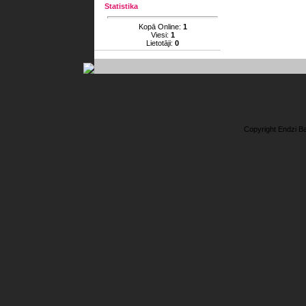
Statistika
Kopā Online:
1
Viesi:
1
Lietotāji:
0
Copyright Endzi B