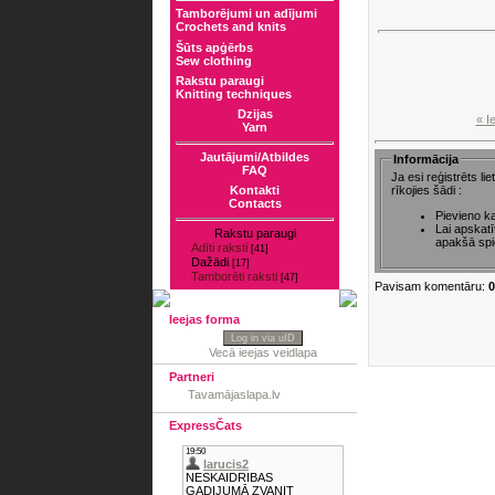
Tamborējumi un adījumi
Crochets and knits
Šūts apģērbs
Sew clothing
Rakstu paraugi
Knitting techniques
Dzijas
« I
Yarn
Jautājumi/Atbildes
Informācija
FAQ
Ja esi reģistrēts l
rīkojies šādi :
Kontakti
Contacts
Pievieno k
Lai apskat
Rakstu paraugi
apakšā spi
Adīti raksti
[41]
Dažādi
[17]
Tamborēti raksti
[47]
Pavisam komentāru:
0
Ieejas forma
Log in via uID
Vecā ieejas veidlapa
Partneri
Tavamājaslapa.lv
ExpressČats