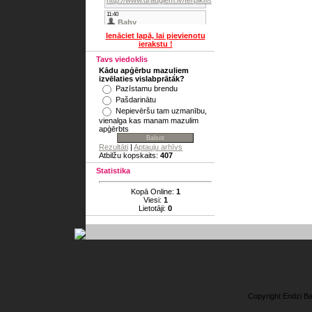
Ienāciet lapā, lai pievienotu
ierakstu !
Tavs viedoklis
Kādu apģērbu mazuļiem
izvēlaties vislabprātāk?
Pazīstamu brendu
Pašdarinātu
Nepievēršu tam uzmanību,
vienalga kas manam mazulim
apģērbts
Rezultāti
|
Aptauju arhīvs
Atbilžu kopskaits:
407
Statistika
Kopā Online:
1
Viesi:
1
Lietotāji:
0
Copyright Endzi B