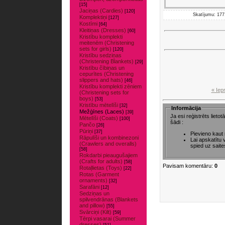
[15]
Jaciņas (Cardies)
[120]
Skatījumu: 1771
Komplektiņi
[127]
Kostīmi
[64]
Kleitiņas (Dresses)
[60]
Kristību komplekti
meitenēm (Christening
sets for girls)
[120]
Kristību sedziņas
(Christening Blankets)
[29]
Kristību čībiņas un
cepurītes (Christening
slippers and hats)
[46]
Kristību komplekti zēniem
« Iep
(Christening sets for
boys)
[53]
Kristību mētelīši
[32]
Informācija
Mežģīnes (Laces)
[39]
Ja esi reģistrēts lieto
Mētelīši (Coats)
[100]
šādi :
Pančo
[26]
Pūriņi
[37]
Pievieno kaut
Rāpulīši un kombinezoni
Lai apskatītu
(Crawlers and overalls)
spied uz saite
[58]
Rokdarbi pieaugušajiem
(Crafts for adults)
[58]
Pavisam komentāru:
0
Rotaļlietas (Toys)
[22]
Rotas (Garment
ornaments)
[32]
Sarafāni
[12]
Sedziņas un
spilvendrānas (Blankets
and pillow)
[55]
Svārciņi (Kilt)
[59]
Tērpi vasarai (Summer
dresses)