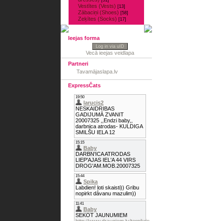
[51]
Vestītes (Vests)
[13]
Zābaciņi (Shoes)
[58]
Zeķītes (Socks)
[17]
Ieejas forma
Log in via uID
Vecā ieejas veidlapa
Partneri
Tavamājaslapa.lv
ExpressČats