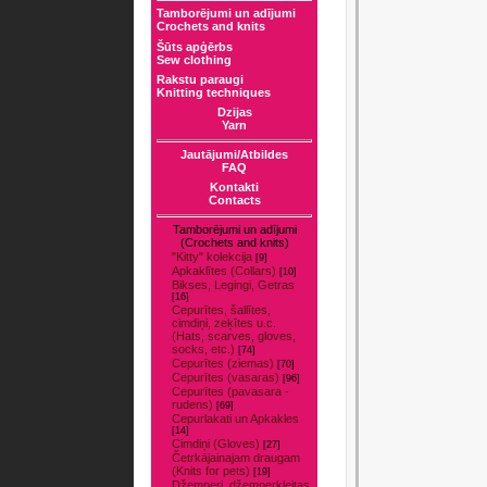
Tamborējumi un adījumi
Crochets and knits
Šūts apģērbs
Sew clothing
Rakstu paraugi
Knitting techniques
Dzijas
Yarn
Jautājumi/Atbildes
FAQ
Kontakti
Contacts
Tamborējumi un adījumi
(Crochets and knits)
"Kitty" kolekcija
[9]
Apkaklītes (Collars)
[10]
Bikses, Legingi, Getras
[16]
Cepurītes, šallītes,
cimdiņi, zeķītes u.c.
(Hats, scarves, gloves,
socks, etc.)
[74]
Cepurītes (ziemas)
[70]
Cepurītes (vasaras)
[96]
Cepurītes (pavasara -
rudens)
[69]
Cepurlakati un Apkakles
[14]
Cimdiņi (Gloves)
[27]
Četrkājainajam draugam
(Knits for pets)
[19]
Džemperi, džemperkleitas