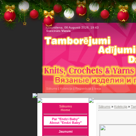
Ceturtdiena, 06 Augustā 2026, 19:43
Sveicināts
Viesis
Sākums
|
Kolekcija
|
Reģistrācija
|
Ieeja
Sākums
Sākums
»
Kolekcija
»
Tam
Home
Par "Endzi Baby"
About "Endzi Baby"
Jaunumi