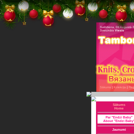
Svētdiena, 09 Augustā 
Sveicināts
Viesis
Sākums
|
Kolekcija
|
Reģi
Sākums
Home
Par "Endzi Baby"
About "Endzi Baby
Jaunumi