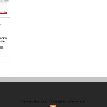
ienotu
m
anību,
ulim
Copyright Endzi Baby - Tamborējumi un adījumi © 2026