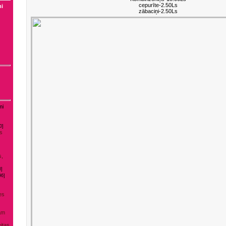
cepurīte-2.50Ls
mi
zābaciņi-2.50Ls
mi
0]
as
s,
0]
96]
es
am
itas