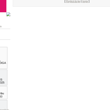
[
Reģistrācija
|
Ieeja
]
pa