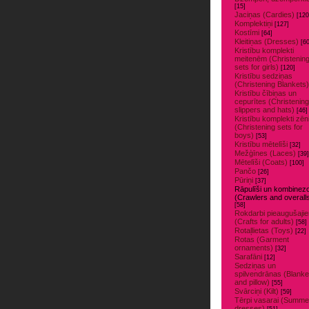
[15]
Jaciņas (Cardies)
[120
Komplektiņi
[127]
Kostīmi
[64]
Kleitiņas (Dresses)
[60
Kristību komplekti
meitenēm (Christenin
sets for girls)
[120]
Kristību sedziņas
(Christening Blankets)
Kristību čībiņas un
cepurītes (Christening
slippers and hats)
[46]
Kristību komplekti zē
(Christening sets for
boys)
[53]
Kristību mētelīši
[32]
Mežģīnes (Laces)
[39]
Mētelīši (Coats)
[100]
Pančo
[26]
Pūriņi
[37]
Rāpulīši un kombinezo
(Crawlers and overall
[58]
Rokdarbi pieaugušaji
(Crafts for adults)
[58]
Rotaļlietas (Toys)
[22]
Rotas (Garment
ornaments)
[32]
Sarafāni
[12]
Sedziņas un
spilvendrānas (Blanke
and pillow)
[55]
Svārciņi (Kilt)
[59]
Tērpi vasarai (Summe
dresses)