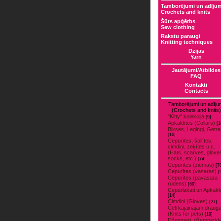
Tamborējumi un adīju
Crochets and knits
Šūts apģērbs
Sew clothing
Rakstu paraugi
Knitting techniques
Dzijas
Yarn
Jautājumi/Atbildes
FAQ
Kontakti
Contacts
Tamborējumi un adīju
(Crochets and knits)
"Kitty" kolekcija
[9]
Apkaklītes (Collars)
[1
Bikses, Legingi, Getr
[16]
Cepurītes, šallītes,
cimdiņi, zeķītes u.c.
(Hats, scarves, glove
socks, etc.)
[74]
Cepurītes (ziemas)
[7
Cepurītes (vasaras)
[
Cepurītes (pavasara -
rudens)
[69]
Cepurlakati un Apkakl
[14]
Cimdiņi (Gloves)
[27]
Četrkājainajam draug
(Knits for pets)
[19]
Džemperi, džemperkle