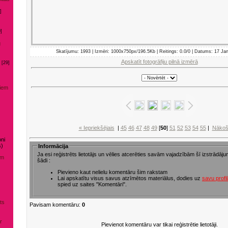
]
]
g
Skatījumu: 1993 | Izmēri: 1000x750px/196.5Kb | Reitings: 0.0/0 | Datums: 17 Ja
Apskatīt fotogrāfiju pilnā izmērā
[29]
niem
« Iepriekšējais
|
45
46
47
48
49
[
50
]
51
52
53
54
55
|
Nākoš
ni
s)
Informācija
Ja esi reģistrēts lietotājs un vēlies atcerēties savām vajadzībām šī izstrādājum
em
šādi :
Pievieno kaut nelielu komentāru šim rakstam
Lai apskatītu visus savus atzīmētos materiālus, dodies uz
savu profi
spied uz saites "Komentāri".
ts
Pavisam komentāru:
0
r
Pievienot komentāru var tikai reģistrētie lietotāji.