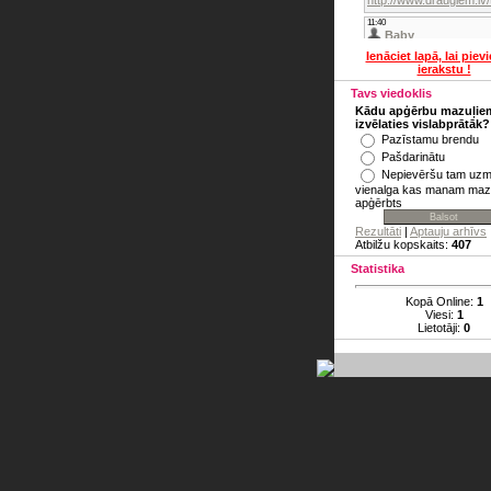
Ienāciet lapā, lai piev
ierakstu !
Tavs viedoklis
Kādu apģērbu mazuļie
izvēlaties vislabprātāk?
Pazīstamu brendu
Pašdarinātu
Nepievēršu tam uzm
vienalga kas manam maz
apģērbts
Rezultāti
|
Aptauju arhīvs
Atbilžu kopskaits:
407
Statistika
Kopā Online:
1
Viesi:
1
Lietotāji:
0