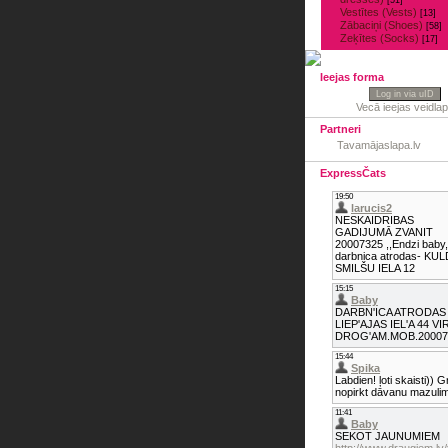
[51]
Vestītes (Vests)
[13]
Zābaciņi (Shoes)
[58]
Zeķītes (Socks)
[17]
Ieejas forma
Log in via uID
Vecā ieejas veidla
Partneri
Tavamājaslapa.lv
ExpressČats