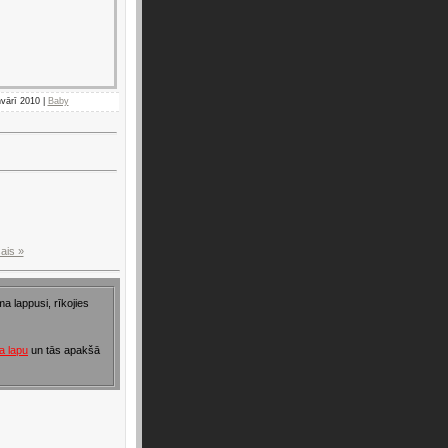
nvārī 2010 |
Baby
ais »
a lappusi, rīkojies
la lapu
un tās apakšā