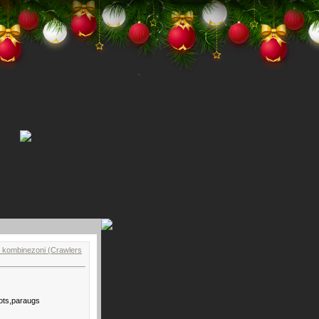
n kombinezoni (Crawlers
ots,paraugs