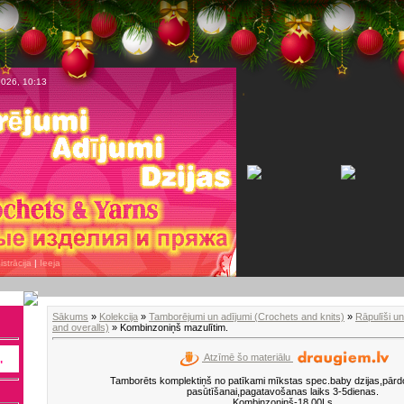
2026, 10:13
strācija
|
Ieeja
Sākums
»
Kolekcija
»
Tamborējumi un adījumi (Crochets and knits)
»
Rāpulīši u
and overalls)
» Kombinzoniņš mazulītim.
Atzīmē šo materiālu
"
Tamborēts komplektiņš no patīkami mīkstas spec.baby dzijas,pārd
pasūtīšanai,pagatavošanas laiks 3-5dienas.
Kombinzoniņš-18.00Ls