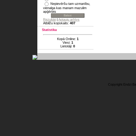
Nepievēršu tam uzmanību,
vienalga kas manam mazulim
apģērbts
Rezultāti
|
Aptauju arhīvs
Atbilžu kopskaits:
407
Statistika
Kopā Online:
1
Viesi:
1
Lietotāji:
0
Copyright Endzi B