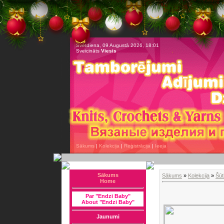
Svētdiena, 09 Augustā 2026, 18:01
Sveicināts
Viesis
Sākums
|
Kolekcija
|
Reģistrācija
|
Ieeja
Sākums
Sākums
»
Kolekcija
»
Šūt
Home
Par "Endzi Baby"
About "Endzi Baby"
Jaunumi