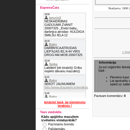
ExpressČats
Skatījumu: 1906 |
« Iep
Informācija
Ja esi reģistrēts lieto
šādi :
Pievieno kaut
Lai apskatītu
spied uz saite
Pavisam komentāru:
0
Ienāciet lapā, lai pievienotu
ierakstu !
Tavs viedoklis
Kādu apģērbu mazuļiem
izvēlaties vislabprātāk?
Pazīstamu brendu
Pašdarinātu