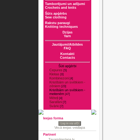
Tamborējumi un adījumi
Crochets and knits
Šūts apģērbs
Sew clothing
Rakstu paraugi
Knitting techniques
Dzijas
Yarn
Jautājumi/Atbildes
FAQ
Kontakti
Contacts
Šūti apģērbi
Cepures
[5]
Kleitas
[0]
Kombinezoni
[4]
Kristībām un svētkiem -
zēniem
[23]
Kristībām un svētkiem -
meitenēm
[47]
Mēteļi
[4]
Sarafāni
[7]
Svārki
[7]
Ieejas forma
Log in via uID
Vecā ieejas veidlapa
Partneri
Tavamājaslapa.lv