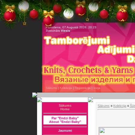
Piektdiena, 07 Augustā 2026, 20:23
Sveicināts
Viesis
Sākums
|
Kolekcija
|
Reģistrācija
|
Ieeja
Sākums
Sākums
»
Kolekcija
»
Šūt
Home
Par "Endzi Baby"
About "Endzi Baby"
Jaunumi