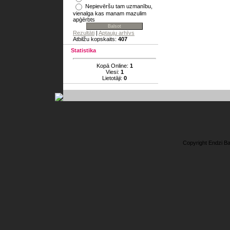
Nepievēršu tam uzmanību,
vienalga kas manam mazulim
apģērbts
Rezultāti
|
Aptauju arhīvs
Atbilžu kopskaits:
407
Statistika
Kopā Online:
1
Viesi:
1
Lietotāji:
0
Copyright Endzi B