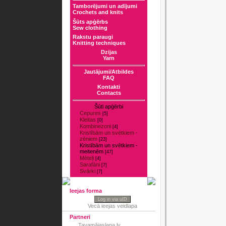
Tamborējumi un adījumi
Crochets and knits
Šūts apģērbs
Sew clothing
Rakstu paraugi
Knitting techniques
Dzijas
Yarn
Jautājumi/Atbildes
FAQ
Kontakti
Contacts
Šūti apģērbi
Cepures
[5]
Kleitas
[0]
Kombinezoni
[4]
Kristībām un svētkiem -
zēniem
[23]
Kristībām un svētkiem -
meitenēm
[47]
Mēteļi
[4]
Sarafāni
[7]
Svārki
[7]
Ieejas forma
Log in via uID
Vecā ieejas veidlapa
Partneri
Tavamājaslapa.lv