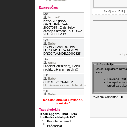
ExpressČats
Skatījumu: 1517 | 
« Iep
Informācija
Ja esi reģistrēts lieto
šādi :
Pievieno kaut
Lai apskatītu
spied uz saite
Pavisam komentāru:
0
Ienāciet lapā, lai pievienotu
ierakstu !
Tavs viedoklis
Kādu apģērbu mazuļiem
izvēlaties vislabprātāk?
Pazīstamu brendu
Pašdarinātu