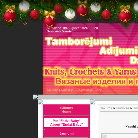
Sestdiena, 08 Augustā 2026, 22:20
Sveicināts
Viesis
Sākums
|
Kolekcija
|
Reģistrācija
|
Ieeja
Sākums
Sākums
»
Kolekcija
»
Šūt
Home
Par "Endzi Baby"
About "Endzi Baby"
Pasūtīt 
Jaunumi