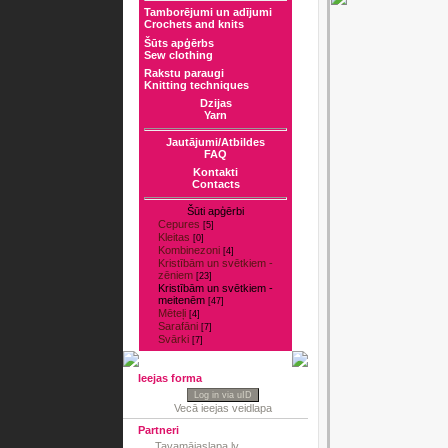
Tamborējumi un adījumi
Crochets and knits
Šūts apģērbs
Sew clothing
Rakstu paraugi
Knitting techniques
Dzijas
Yarn
Jautājumi/Atbildes
FAQ
Kontakti
Contacts
Šūti apģērbi
Cepures
[5]
Kleitas
[0]
Kombinezoni
[4]
Kristībām un svētkiem -
zēniem
[23]
Kristībām un svētkiem -
meitenēm
[47]
Mēteļi
[4]
Sarafāni
[7]
Svārki
[7]
Ieejas forma
Log in via uID
Vecā ieejas veidlapa
Partneri
Tavamājaslapa.lv