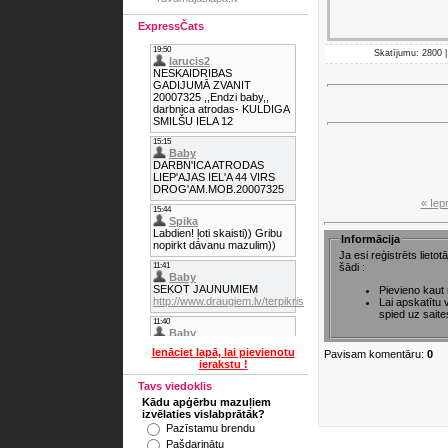
ExpressČats
Skatījumu: 2800 |
« Iep
Informācija
Ja esi reģistrēts lieto
šādi :
Pievieno kaut
Lai apskatītu
spied uz saite
Ienāciet lapā, lai pievienotu
Pavisam komentāru:
0
ierakstu !
Tavs viedoklis
Kādu apģērbu mazuļiem
izvēlaties vislabprātāk?
Pazīstamu brendu
Pašdarinātu