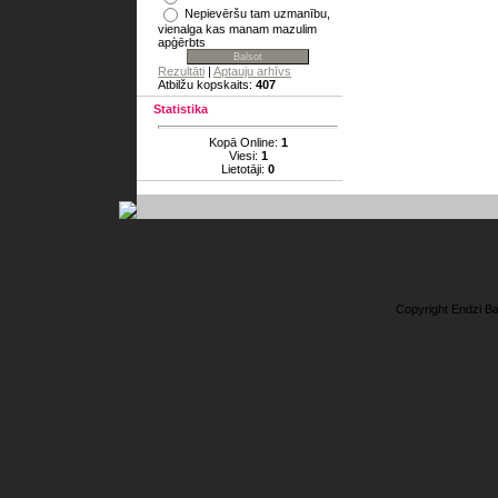
Nepievēršu tam uzmanību,
vienalga kas manam mazulim
apģērbts
Rezultāti
|
Aptauju arhīvs
Atbilžu kopskaits:
407
Statistika
Kopā Online:
1
Viesi:
1
Lietotāji:
0
Copyright Endzi B