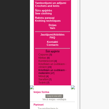
Tamborējumi un adījumi
Crochets and knits
Šūts apģērbs
Sew clothing
Rakstu paraugi
Knitting techniques
Dzijas
Yarn
Jautājumi/Atbildes
FAQ
Kontakti
Contacts
Šūti apģērbi
Cepures
[5]
Kleitas
[0]
Kombinezoni
[4]
Kristībām un svētkiem -
zēniem
[23]
Kristībām un svētkiem -
meitenēm
[47]
Mēteļi
[4]
Sarafāni
[7]
Svārki
[7]
Ieejas forma
Log in via uID
Vecā ieejas veidlapa
Partneri
Tavamājaslapa.lv