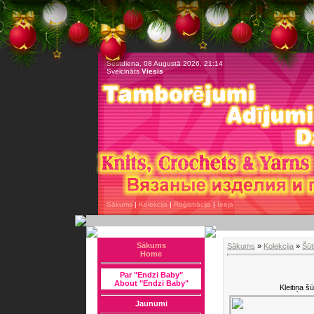
Sestdiena, 08 Augustā 2026, 21:14
Sveicināts
Viesis
Sākums
|
Kolekcija
|
Reģistrācija
|
Ieeja
Sākums
Sākums
»
Kolekcija
»
Šūt
Home
Par "Endzi Baby"
About "Endzi Baby"
Kleitiņa 
Jaunumi