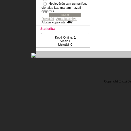
Nepievēršu tam uzmanību,
vienalga kas manam mazulim
apģērbts
Rezultāti
|
Aptauju arhīvs
Atbilžu kopskaits:
407
Statistika
Kopā Online:
1
Viesi:
1
Lietotāji:
0
Copyright Endzi B