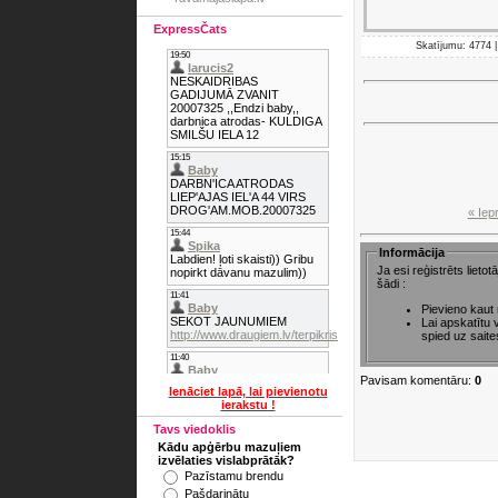
ExpressČats
Skatījumu: 4774 |
« Iep
Informācija
Ja esi reģistrēts lieto
šādi :
Pievieno kaut
Lai apskatītu
spied uz saite
Pavisam komentāru:
0
Ienāciet lapā, lai pievienotu
ierakstu !
Tavs viedoklis
Kādu apģērbu mazuļiem
izvēlaties vislabprātāk?
Pazīstamu brendu
Pašdarinātu